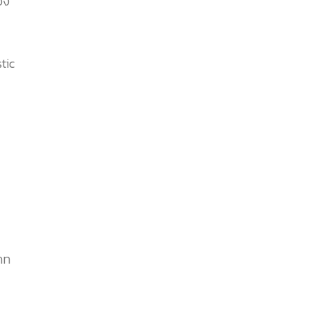
อง
tic
กท