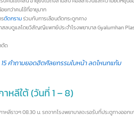
รับคนไข้เคสนี้ อายุยังไม่ถึงสามสิบ คอลลาเจนและความยืดหยุ่นข
น้อยกว่าคนไข้ที่อายุมาก
าร
ตัดกราม
ร่วมกับการเลือนตัดกระดูกคาง
ใต้ยาสลบดูแลโดยวิสัญญีแพทย์ประจำโรงพยาบาล Gyalumhan Plas
าตัด
15 คำถามยอดฮิตศัลยกรรมใบหน้า ลดโหนกแก้ม
ลีใต้ (วันที่ 1 – 8)
เกาหลีราวๆ 08.30 น. รถจากโรงพยาบาลจะรอรับที่ประตูทางออกเ