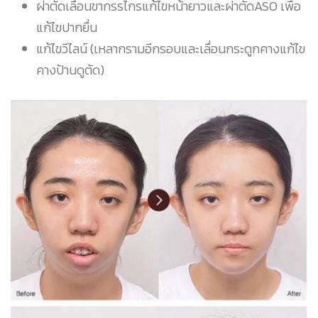
ผ่าตัดเลื่อนขากรรไกรแก้ไขหน้ายาวและผ่าตัดASO เพื่อ
แก้ไขปากยื่น
แก้ไขวีไลน์ (เหลากรามอีกรอบและเลื่อนกระดูกคางแก้ไข
คางป้านดูตัด)