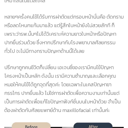
เหมาะสมในแต่ละเคส
หลายๆครั้งคนไข้ได้รับการผ่าตัดแต่กรอบหน้านั่นคือ ตัดกราม
หรือลดโหนกแก้มมาแล้ว แต่รู้สึกใบหน้ายังไม่สวยสักที ก็
เพราะว่ารพ.นั้นๆไม่ได้วิเคราะห์ความยาวใบหน้าหรือปัญหา
ปากยื่นร่วมด้วย ซึ่งหากปรึกษากับโรงพยาบาลศัลยกรรม
ทั่วไป จะไม่มีทางทราบปัญหาด้านนี้ได้เลย
ปรึกษาถูกคนชีวิตก็เปลี่ยน เอเจนซี่ของเรามีคนไข้ปัญหา
โครงหน้าเป็นหลัก ดังนั้น เรามีความชำนาญและเลือกคุณ
หมอให้คนไข้ได้ถูกจุดที่สุดค่ะ โดยเฉพาะในเคสปัญหาขา
กรรไกร ปากยื่นแล้ว ไม่ใช่การผ่าตัดเพื่อความงามเท่านั้นแต่
เป็นการผ่าตัดเพื่อแก้ไขปัญหาฟังก์ชั่นบนใบหน้าด้วย จำเป็น
ต้องผ่าตัดกับศัลยแพทย์ด้าน maxillofacial เท่านั้นค่ะ