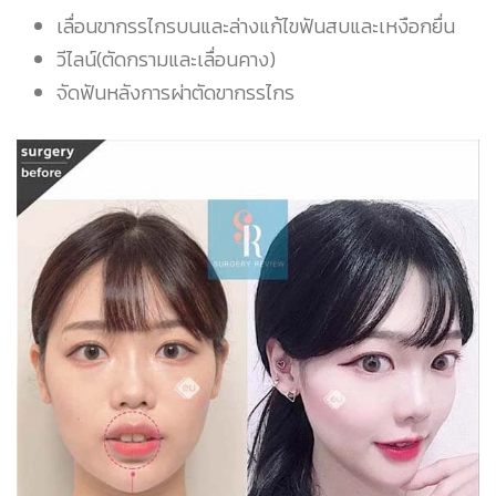
เลื่อนขากรรไกรบนและล่างแก้ไขฟันสบและเหงือกยื่น
วีไลน์(ตัดกรามและเลื่อนคาง)
จัดฟันหลังการผ่าตัดขากรรไกร