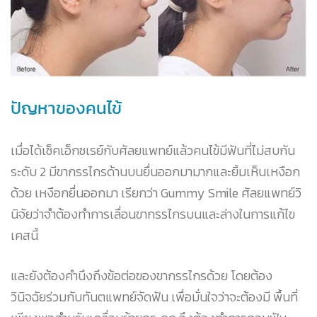
ปัญหาของคนไข้
เมื่อได้เช็คเอ็กซเรย์กับศัลยแพทย์แล้วคนไข้มีฟันที่ไม่สบกัน
ระดับ 2 มีขากรรไกรด้านบนยื่นออกมามากและยิ้มเห็นเหงือก
ด้วย เหงือกยื่นออกมา เรียกว่า Gummy Smile ศัลยแพทย์วิ
นิจัยว่าจำต้องทำการเลื่อนขากรรไกรบนและล่างในการแก้ไข
เคสนี้
และยังต้องคำนึงถึงข้อต่อของขากรรไกรด้วย โดยต้อง
วินิจฉัยร่วมกับทันตแพทย์จัดฟัน เพื่อมั่นใจว่าจะต้องมี พื้นที่