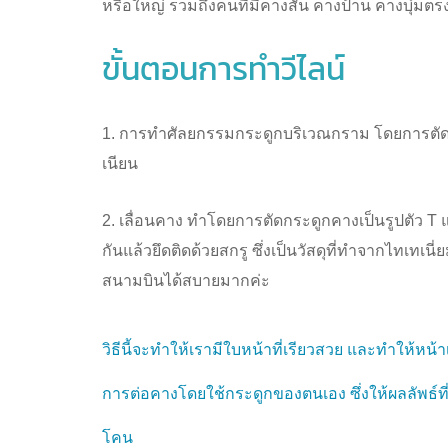
หรือใหญ่ รวมถึงคนที่มีคางสั้น คางป้าน คางบุ๋มต
ขั้นตอนการทำวีไลน์
1. การทำศัลยกรรมกระดูกบริเวณกราม โดยการตัดก
เนียน
2. เลื่อนคาง ทำโดยการตัดกระดูกคางเป็นรูปตัว T แ
กันแล้วยึดติดด้วยสกรู ซึ่งเป็นวัสดุที่ทำจากไทเทเน
สนามบินได้สบายมากค่ะ
วิธีนี้จะทำให้เรามีใบหน้าที่เรียวสวย และทำให้หน้า
การต่อคางโดยใช้กระดูกของตนเอง ซึ่งให้ผลลัพธ์ที
โคน