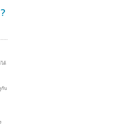
 ?
ได้
ูกับ
ง