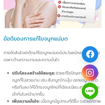
ข้อดีของการแก้ไขจมูกแม่มด
การตัดสินใจผ่าตัดแก้ไขจมูกแม่มดมีประโยชน์หลายด้าน โดย
เฉพาะด้านความงามและความมั่นใจ
ปรับโครงสร้างให้สมดุล:
ช่วยแก้ไขปัญหาโครงสร้าง
จมูกที่ไม่สวยงาม เช่น สันจมูกโก่งงุ้ม ปลายจมูกที่ยาว
หรือทิ่มลง ให้ได้ทรงจมูกใหม่ที่เรียบเนียน สวยงาม และ
เข้ากับใบหน้ามากขึ้น
เพิ่มความมั่นใจ:
เมื่อจมูกมีรูปทรงที่ดีขึ้น จะช่วยให้ภาพ