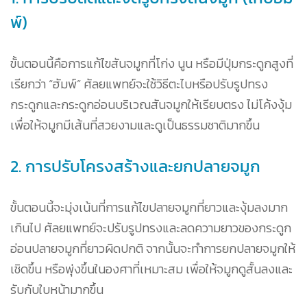
พ์)
ขั้นตอนนี้คือการแก้ไขสันจมูกที่โก่ง นูน หรือมีปุ่มกระดูกสูงที่
เรียกว่า “ฮัมพ์” ศัลยแพทย์จะใช้วิธีตะไบหรือปรับรูปทรง
กระดูกและกระดูกอ่อนบริเวณสันจมูกให้เรียบตรง ไม่โค้งงุ้ม
เพื่อให้จมูกมีเส้นที่สวยงามและดูเป็นธรรมชาติมากขึ้น
2. การปรับโครงสร้างและยกปลายจมูก
ขั้นตอนนี้จะมุ่งเน้นที่การแก้ไขปลายจมูกที่ยาวและงุ้มลงมาก
เกินไป ศัลยแพทย์จะปรับรูปทรงและลดความยาวของกระดูก
อ่อนปลายจมูกที่ยาวผิดปกติ จากนั้นจะทำการยกปลายจมูกให้
เชิดขึ้น หรือพุ่งขึ้นในองศาที่เหมาะสม เพื่อให้จมูกดูสั้นลงและ
รับกับใบหน้ามากขึ้น