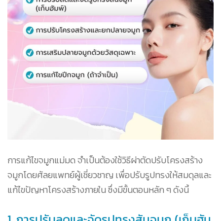
การแก้ไขจมูกแม่มด จำเป็นต้องใช้วิธีผ่าตัดปรับโครงสร้าง
จมูกโดยศัลยแพทย์ผู้เชี่ยวชาญ เพื่อปรับรูปทรงให้สมดุลและ
แก้ไขปัญหาโครงสร้างภายใน ซึ่งมีขั้นตอนหลัก ๆ ดังนี้
1. การปรับลดและจัดรูปทรงสันจมูก (เก็บฮัม