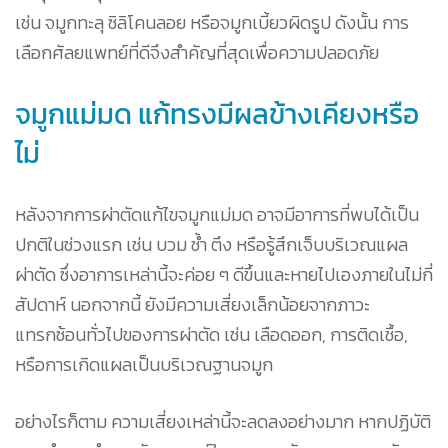
เช่น จมูกทะลุ ซิลิโคนลอย หรือจมูกเบี้ยวผิดรูป ดังนั้น การ
เลือกศัลยแพทย์ที่ดีจึงสำคัญที่สุดเพื่อความปลอดภัย
จมูกแม่มด แก้ทรงมีผลข้างเคียงหรือ
ไม่
หลังจากการผ่าตัดแก้ไขจมูกแม่มด อาจมีอาการที่พบได้เป็น
ปกติในช่วงแรก เช่น บวม ช้ำ ตึง หรือรู้สึกเจ็บบริเวณแผล
ผ่าตัด ซึ่งอาการเหล่านี้จะค่อย ๆ ดีขึ้นและหายไปเองภายในไม่กี่
สัปดาห์ นอกจากนี้ ยังมีความเสี่ยงเล็กน้อยจากภาวะ
แทรกซ้อนทั่วไปของการผ่าตัด เช่น เลือดออก, การติดเชื้อ,
หรือการเกิดแผลเป็นบริเวณฐานจมูก
อย่างไรก็ตาม ความเสี่ยงเหล่านี้จะลดลงอย่างมาก หากปฏิบัติ