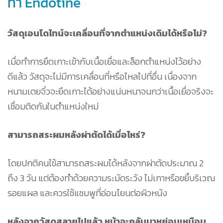
ทำ Endotine
วัสดุเอนโดไทน์จะเคลื่อนที่จากตำแหน่งเดิมได้หรือไม่?
เมื่อทำการยึดเกาะเข้ากับเนื้อเยื่อและล็อกตำแหน่งไว้อย่าง
ดีแล้ว วัสดุจะไม่มีการเคลื่อนที่หรือไหลไปที่อื่น เนื่องจาก
หนามเตยจิ๋วจะยึดเกาะได้อย่างแน่นหนาจนกว่าเนื้อเยื่อจริงจะ
เชื่อมติดกันในตำแหน่งใหม่
สามารถสระผมหลังผ่าตัดได้เมื่อไหร่?
โดยปกติคนไข้สามารถสระผมได้หลังจากผ่าตัดประมาณ 2
ถึง 3 วัน แต่ต้องทำด้วยความระมัดระวัง ไม่เกาหรือขยี้บริเวณ
รอยแผล และควรใช้แชมพูที่อ่อนโยนต่อผิวหนัง
หลังจากวัสดุสลายไปแล้ว หน้าจะกลับมาหย่อนเหมือน