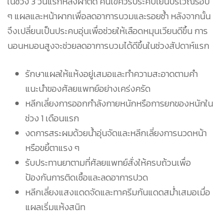
ในช่วง 3 วันแรกหลังผ่าตัด คนไข้ควรประคบเย็นบริเวณรอบ
ๆ แผลและหน้าผากเพื่อลดอาการบวมและรอยช้ำ หลังจากนั้น
จึงเปลี่ยนเป็นประคบอุ่นเพื่อช่วยให้เลือดหมุนเวียนดีขึ้น การ
นอนหมอนสูงจะช่วยลดอาการบวมได้ดีขึ้นในช่วงสัปดาห์แรก
รักษาแผลให้แห้งอยู่เสมอและทำความสะอาดตามคำ
แนะนำของศัลยแพทย์อย่างเคร่งครัด
หลีกเลี่ยงการออกกำลังกายหนักหรือการยกของหนักใน
ช่วง 1 เดือนแรก
งดการสระผมด้วยน้ำอุ่นจัดและหลีกเลี่ยงการนวดหน้า
หรือขยี้ตาแรง ๆ
รับประทานยาตามที่ศัลยแพทย์สั่งให้ครบถ้วนเพื่อ
ป้องกันการติดเชื้อและลดอาการปวด
หลีกเลี่ยงแสงแดดจัดและทาครีมกันแดดสม่ำเสมอเมื่อ
แผลเริ่มแห้งสนิท