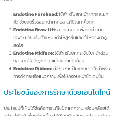
Endotine Forehead:
ใช้สำหรับยกหน้าผากและยก
คิ้ว ช่วยลดริ้วรอยหน้าผากและแก้ปัญหาคิ้วตก
Endotine Brow Lift:
ออกแบบมาเพื่อยกคิ้วโดย
เฉพาะ ช่วยปรับตำแหน่งคิ้วให้สูงขึ้นและทำให้ดวงตาดู
สดใส
Endotine Midface:
ใช้สำหรับยกกระชับใบหน้าส่วน
กลาง แก้ไขปัญหาร่องแก้มและแก้มห้อย
Endotine Ribbon:
มีลักษณะเป็นแถบยาว ใช้สำหรับ
การดึงคอหรือแนวกรามเพื่อให้กรอบหน้าชัดเจนขึ้น
ประโยชน์ของการรักษาด้วยเอนโดไทน์
ประโยชน์ที่เห็นได้ชัดคือการแก้ไขปัญหาความหย่อนคล้อยได้
อย่างล้ำลึกถึงชั้นกล้ามเนื้อ ทำให้ใบหน้ากลับมาดูอ่อนเยาว์ลง