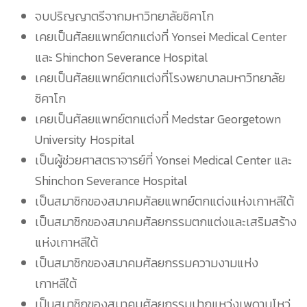
จบปริญญาตรีจากมหาวิทยาลัยชิคาโก
เคยเป็นศัลยแพทย์ตกแต่งที่ Yonsei Medical Center
และ Shinchon Severance Hospital
เคยเป็นศัลยแพทย์ตกแต่งที่โรงพยาบาลมหาวิทยาลัย
ชิคาโก
เคยเป็นศัลยแพทย์ตกแต่งที่ Medstar Georgetown
University Hospital
เป็นผู้ช่วยศาสตราจารย์ที่ Yonsei Medical Center และ
Shinchon Severance Hospital
เป็นสมาชิกของสมาคมศัลยแพทย์ตกแต่งแห่งเกาหลีใต้
เป็นสมาชิกของสมาคมศัลยกรรมตกแต่งและเสริมสร้าง
แห่งเกาหลีใต้
เป็นสมาชิกของสมาคมศัลยกรรมความงามแห่ง
เกาหลีใต้
เป็นสมาชิกของสมาคมศัลยกรรมปากแหว่งเพดานโหว่