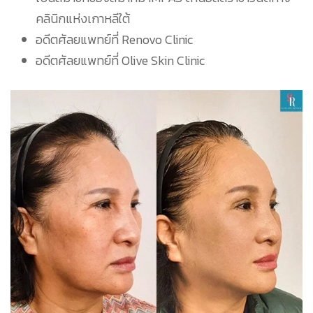
คลินิกแห่งเกาหลีใต้
อดีตศัลยแพทย์ที่ Renovo Clinic
อดีตศัลยแพทย์ที่ Olive Skin Clinic