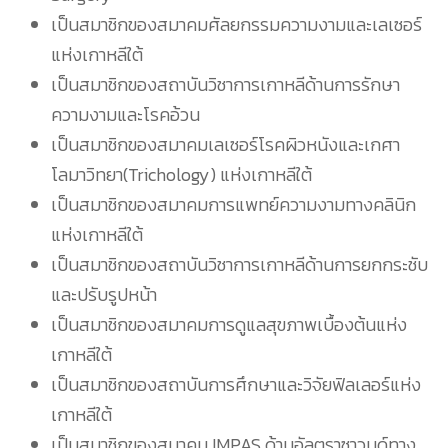
เป็นสมาชิกของสมาคมศัลยกรรมความงามและเลเซอร์
แห่งเกาหลีใต้
เป็นสมาชิกของสถาบันวิชาการเกาหลีด้านการรักษา
ความงามและโรคอ้วน
เป็นสมาชิกของสมาคมเลเซอร์โรคผิวหนังและเกศา
โลมาวิทยา(Trichology) แห่งเกาหลีใต้
เป็นสมาชิกของสมาคมการแพทย์ความงามทางคลินิก
แห่งเกาหลีใต้
เป็นสมาชิกของสถาบันวิชาการเกาหลีด้านการยกกระชับ
และปรับรูปหน้า
เป็นสมาชิกของสมาคมการดูแลสุขภาพเบื้องต้นแห่ง
เกาหลีใต้
เป็นสมาชิกของสถาบันการศึกษาและวิจัยฟิลเลอร์แห่ง
เกาหลีใต้
เป็นสมาชิกของสมาคม IMPAS ด้านอัลตราซาวนด์ทาง