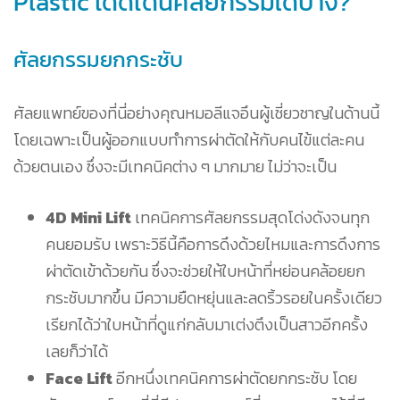
Plastic โดดเด่นศัลยกรรมใดบ้าง?
ศัลยกรรมยกกระชับ
ศัลยแพทย์ของที่นี่อย่างคุณหมอลีแจอึนผู้เชี่ยวชาญในด้านนี้
โดยเฉพาะเป็นผู้ออกแบบทำการผ่าตัดให้กับคนไข้แต่ละคน
ด้วยตนเอง ซึ่งจะมีเทคนิคต่าง ๆ มากมาย ไม่ว่าจะเป็น
4D Mini Lift
เทคนิคการศัลยกรรมสุดโด่งดังจนทุก
คนยอมรับ เพราะวิธีนี้คือการดึงด้วยไหมและการดึงการ
ผ่าตัดเข้าด้วยกัน ซึ่งจะช่วยให้ใบหน้าที่หย่อนคล้อยยก
กระชับมากขึ้น มีความยืดหยุ่นและลดริ้วรอยในครั้งเดียว
เรียกได้ว่าใบหน้าที่ดูแก่กลับมาเต่งตึงเป็นสาวอีกครั้ง
เลยก็ว่าได้
Face Lift
อีกหนึ่งเทคนิคการผ่าตัดยกกระชับ โดย