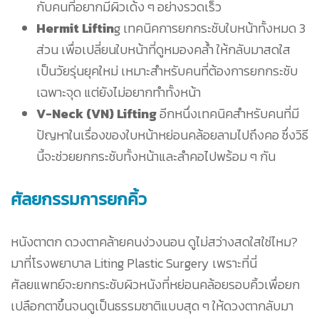
กับคนที่อยากมีผิวเด้ง ๆ อย่างรวดเร็ว
Hermit Liftin
g เทคนิคการยกกระชับใบหน้าทั้งหมด 3
ส่วน เพื่อเปลี่ยนใบหน้าที่ดูหมองคล้ำ ให้กลับมาสดใส
เป็นวัยรุ่นยุคใหม่ เหมาะสำหรับคนที่ต้องการยกกระชับ
เฉพาะจุด แต่ยังไม่อยากทำทั้งหน้า
V-Neck (VN) Lifting
อีกหนึ่งเทคนิคสำหรับคนที่มี
ปัญหาในเรื่องของใบหน้าหย่อนคล้อยลามไปถึงคอ ซึ่งวิธี
นี้จะช่วยยกกระชับทั้งหน้าและลำคอไปพร้อม ๆ กัน
ศัลยกรรมการยกคิ้ว
หนังตาตก ดวงตาคล้ายคนง่วงนอน ดูไม่สว่างสดใสใช่ไหม?
มาที่โรงพยาบาล Liting Plastic Surgery เพราะที่นี่
ศัลยแพทย์จะยกกระชับผิวหนังที่หย่อนคล้อยรอบคิ้วเพื่อยก
เปลือกตาขึ้นจนดูเป็นธรรมชาติแบบสุด ๆ ให้ดวงตากลับมา