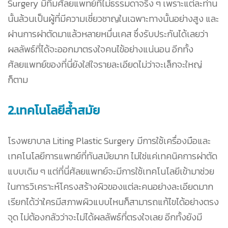
Surgery มีทีมศัลยแพทย์ที่ไม่ธรรมดาจริง ๆ เพราะแต่ละท่าน
นั้นล้วนเป็นผู้ที่มีความเชี่ยวชาญในเฉพาะทางนั้นอย่างสูง และ
ผ่านการผ่าตัดมาแล้วหลายหมื่นเคส ซึ่งรับประกันได้เลยว่า
ผลลัพธ์ที่ได้จะออกมาตรงใจคนไข้อย่างแน่นอน อีกทั้ง
ศัลยแพทย์ของที่นี่ยังใส่ใจรายละเอียดไม่ว่าจะเล็กจะใหญ่
ก็ตาม
2.เทคโนโลยีล้ำสมัย
โรงพยาบาล Liting Plastic Surgery มีการใช้เครื่องมือและ
เทคโนโลยีการแพทย์ที่ทันสมัยมาก ไม่ใช่แค่เทคนิคการผ่าตัด
แบบเดิม ๆ แต่ที่นี่ศัลยแพทย์จะมีการใช้เทคโนโลยีเข้ามาช่วย
ในการวิเคราะห์โครงสร้างผิวของแต่ละคนอย่างละเอียดมาก
เรียกได้ว่าใครมีสภาพผิวแบบไหนก็สามารถแก้ไขได้อย่างตรง
จุด ไม่ต้องกลัวว่าจะไม่ได้ผลลัพธ์ที่ตรงใจเลย อีกทั้งยังมี