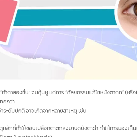
ทำตาสองชั้น” จนคุ้นหู แต่การ “ศัลยกรรมแก้ไขหนังตาตก” (หรือท
ากกว่า
่าระดับปกติ อาจเกิดจากหลายสาเหตุ เช่น
หตุหลักที่ทำให้ขอบเปลือกตาตกลงมาบดบังตาดำ ทำให้การมองเห็นแย่