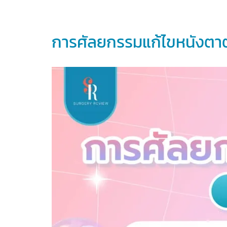
การศัลยกรรมแก้ไขหนังตาต