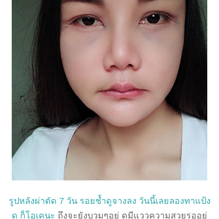
รูปหลังผ่าตัด 7 วัน รอยช้ำดูจางลง วันนี้เลยลองทาแป้ง
ดู ก็โอเคนะ
ถึงจะยังบวมๆอยู่ ดูมีแววความสวยรออยู่