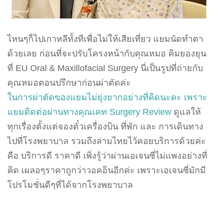
ไหนๆก็ไปเกาหลีทั้งทีเพื่อไม่ให้เสียเที่ยว แยมนัดทำตา
ด้วยเลย ก่อนที่จะปรับโครงหน้ากับคุณหมอ คิมยองยุน
ที่ EU Oral & Maxillofacial Surgery นี่เป็นรูปที่ถ่ายกับ
คุณหมอตอนปรึกษาก่อนผ่าตัดค่ะ
ในการผ่าตัดของแยมไม่ยุ่งยากอย่างที่คิดนะคะ เพราะ
แยมติดต่อผ่านทางคุณเคท Surgery Review
ดูแลให้
ทุกเรื่องตั้งแต่จองตั๋วเครื่องบิน ที่พัก และ การเดินทาง
ไปที่โรงพยาบาล รวมถึงล่ามไทยไว้คอยบริการด้วยค่ะ
คือ บริการดี ราคาดี เพิ่งรู้ว่าผ่านเอเจนซี่ไม่แพงอย่างที่
คิด เผลอๆราคาถูกว่าวอคอินอีกค่ะ เพราะเอเจนซี่มักมี
โปรโมชั่นดีๆที่ได้จากโรงพยาบาล